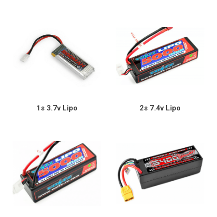
fulladdat, därför är en laddare med storage mode guld värd. Ett
batteri av lipo typ får aldrig urladdas helt eftersom det då går
sönder. Tänk även på att använda lipopåse eller lipoväska när
du laddar batteriet på grund av brandrisken.
1s 3.7v Lipo
2s 7.4v Lipo