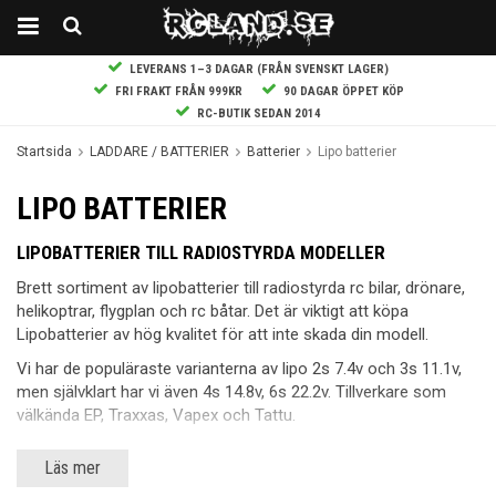
LEVERANS 1–3 DAGAR (FRÅN SVENSKT LAGER)
FRI FRAKT FRÅN 999KR
90 DAGAR ÖPPET KÖP
RC-BUTIK SEDAN 2014
Startsida
LADDARE / BATTERIER
Batterier
Lipo batterier
LIPO BATTERIER
LIPOBATTERIER TILL RADIOSTYRDA MODELLER
Brett sortiment av lipobatterier till radiostyrda rc bilar, drönare,
helikoptrar, flygplan och rc båtar. Det är viktigt att köpa
Lipobatterier av hög kvalitet för att inte skada din modell.
Vi har de populäraste varianterna av lipo 2s 7.4v och 3s 11.1v,
men självklart har vi även 4s 14.8v, 6s 22.2v. Tillverkare som
välkända EP, Traxxas, Vapex och Tattu.
När du hanterar lipobatterier ska du tänka på några saker. Ska
Läs mer
lipot inte användas på en längre tid så ska det inte ligga