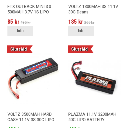
FTX OUTBACK MINI 3.0
VOLTZ 1300MAH 3S 11.1V
500MAH 3.7V 1S LIPO
30C Deans
BATTERY
85 kr
185 kr
135 kr
265 kr
Info
Info
Slutsåld
Slutsåld
VOLTZ 3500MAH HARD
PLAZMA 11.1V 3200MAH
CASE 11.1V 3S 30C LIPO
40C LIPO BATTERY
BATTERY