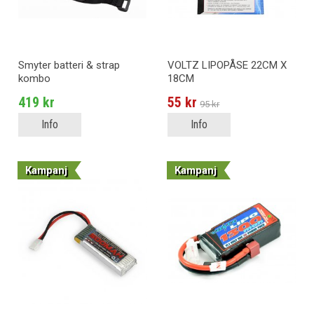
Smyter batteri & strap
VOLTZ LIPOPÅSE 22CM X
kombo
18CM
419 kr
55 kr
95 kr
Info
Info
Kampanj
Kampanj