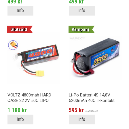
499 kr
499 kr
Info
Info
Slutsåld
Kampanj
VOLTZ 4800mah HARD
Li-Po Batteri 4S 14,8V
CASE 22.2V 50C LIPO
5200mAh 40C T-kontakt
STICK PACK XT90
1 180 kr
595 kr
1 295 kr
Info
Info