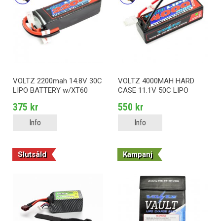
VOLTZ 2200mah 14.8V 30C
VOLTZ 4000MAH HARD
LIPO BATTERY w/XT60
CASE 11.1V 50C LIPO
STICK PACK W/XT60
375 kr
550 kr
Info
Info
Slutsåld
Kampanj