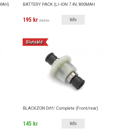
0MAH)
BATTERY PACK (LI-ION 7.4V, 800MAH
195 kr
Info
265 kr
Slutsåld
BLACKZON Diff/ Complete (Front/rear)
145 kr
Info