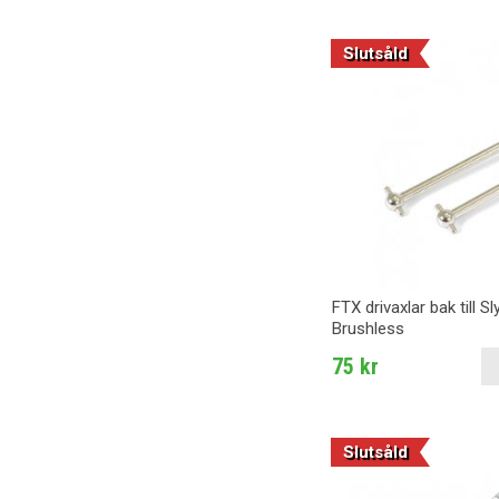
Slutsåld
FTX drivaxlar bak till S
Brushless
75 kr
Slutsåld