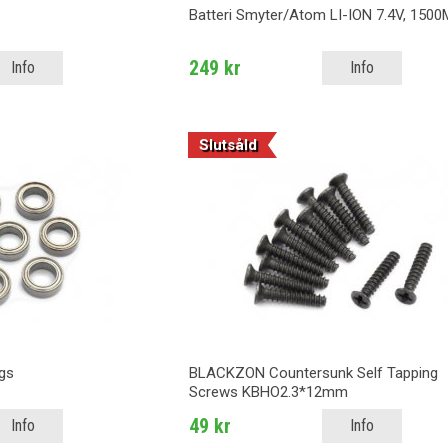
Batteri Smyter/Atom LI-ION 7.4V, 150
249 kr
Info
Info
Slutsåld
gs
BLACKZON Countersunk Self Tapping
Screws KBHO2.3*12mm
49 kr
Info
Info