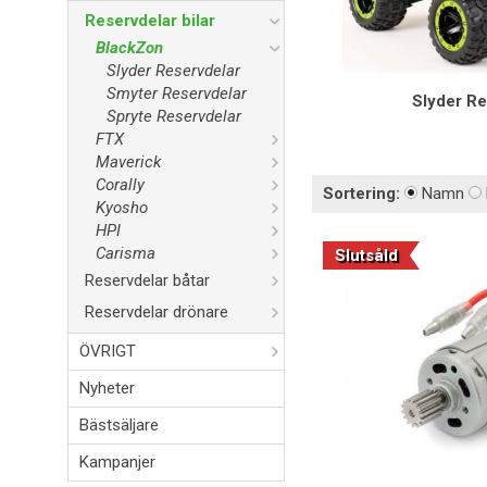
Reservdelar bilar
BlackZon
Slyder Reservdelar
Smyter Reservdelar
Slyder Re
Spryte Reservdelar
FTX
Maverick
Corally
Sortering:
Namn
Kyosho
HPI
Carisma
Slutsåld
Reservdelar båtar
Reservdelar drönare
ÖVRIGT
Nyheter
Bästsäljare
Kampanjer