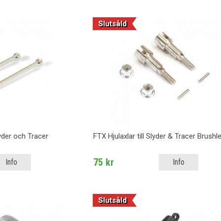
Slutsåld
lyder och Tracer
FTX Hjulaxlar till Slyder & Tracer Brushl
75 kr
Info
Info
Slutsåld