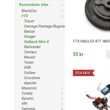
Reservdelar bilar
BlackZon
FTX
Tracer
Carnage/Vantage/Bugsta
Banzai
Stinger
FTX MAULER 87T 48D
Outback Mini X
Ramraider
Centaur
55 kr
Mauler
Texan
DR8
Outlaw
Slutsåld
Crossbow
Apache
Maverick
Corally
Kyosho
HPI
Carisma