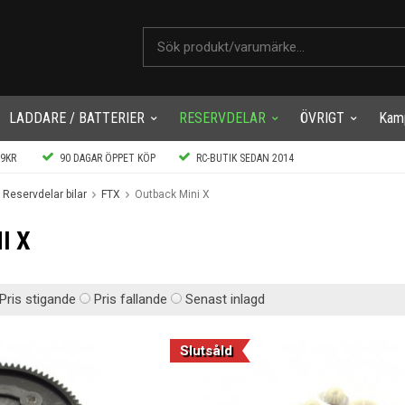
LADDARE / BATTERIER
RESERVDELAR
ÖVRIGT
Kam
99KR
90 DAGAR ÖPPET KÖP
RC-BUTIK SEDAN 2014
Reservdelar bilar
FTX
Outback Mini X
I X
Pris stigande
Pris fallande
Senast inlagd
Slutsåld