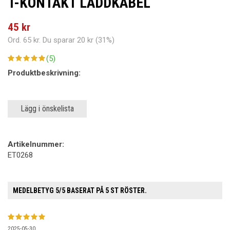
T-KONTAKT LADDKABEL
45 kr
Ord.
65 kr
. Du sparar
20 kr
(
31
%)
(5)
Produktbeskrivning:
Lägg i önskelista
Artikelnummer:
ET0268
MEDELBETYG
5
/5 BASERAT PÅ
5
ST RÖSTER.
2025-05-30