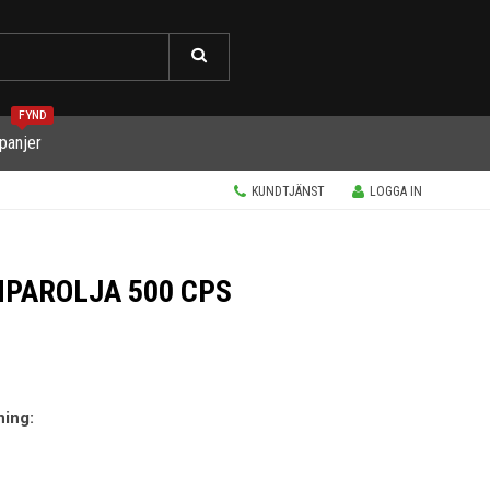
FYND
panjer
KUNDTJÄNST
LOGGA IN
PAROLJA 500 CPS
ning: