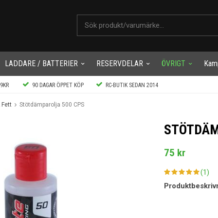
LADDARE / BATTERIER
RESERVDELAR
ÖVRIGT
Kam
99KR
90 DAGAR ÖPPET KÖP
RC-BUTIK SEDAN 2014
 Fett
Stötdämparolja 500 CPS
STÖTDÄM
75 kr
(1)
Produktbeskriv