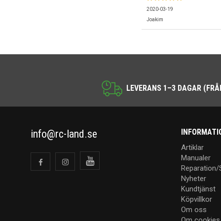
2020-03-19
Joakim
LEVERANS 1–3 DAGAR (FRÅ
INFORMATI
info@rc-land.se
Artiklar
Manualer
Reparation/
Nyheter
Kundtjänst
Köpvillkor
Om oss
Om cookies