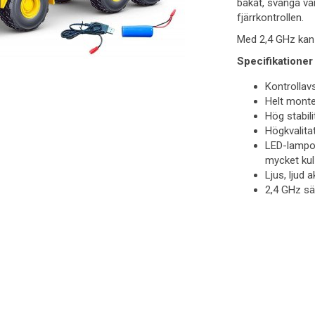
bakåt, svänga vä
fjärrkontrollen.
Med 2,4 GHz kan 
Specifikationer
Kontrollav
Helt mont
Hög stabili
Högkvalita
LED-lampor 
mycket kul 
Ljus, ljud 
2,4 GHz s