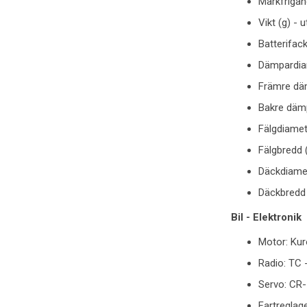
Markfrigån
Vikt (g) - 
Batterifac
Dämpardia
Främre dä
Bakre däm
Fälgdiamet
Fälgbredd 
Däckdiame
Däckbredd
Bil - Elektronik
Motor: Kur
Radio: TC
Servo: CR
Fartreglag