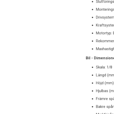
Slutförings
Monterings
Drivsystem
Kraftsyste
Motortyp: 
Rekommende
Maxhastigh
Bil - Dimension
Skala: 1/8
Längd (mm
Höjd (mm)
Hjulbas (m
Främre spå
Bakre spår