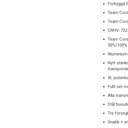
Förbyggd 
Team Cora
Team Coral
CRHV-7225 
Team Cora
50%/100% 
Aluminium
Nytt stänk
transpond
XL justerba
Fullt set 
Alla trans
Stål huvud
Tre försegl
Snabb + enk