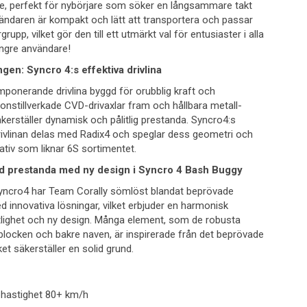
, perfekt för nybörjare som söker en långsammare takt
 Sändaren är kompakt och lätt att transportera och passar
upp, vilket gör den till ett utmärkt val för entusiaster i alla
 yngre användare!
gen: Syncro 4:s effektiva drivlina
mponerande drivlina byggd för orubblig kraft och
ionstillverkade CVD-drivaxlar fram och hållbara metall-
erställer dynamisk och pålitlig prestanda. Syncro4:s
ivlinan delas med Radix4 och speglar dess geometri och
nativ som liknar 6S sortimentet.
d prestanda med ny design i Syncro 4 Bash Buggy
yncro4 har Team Corally sömlöst blandat beprövade
innovativa lösningar, vilket erbjuder en harmonisk
itlighet och ny design. Många element, som de robusta
blocken och bakre naven, är inspirerade från det beprövade
ket säkerställer en solid grund.
phastighet 80+ km/h