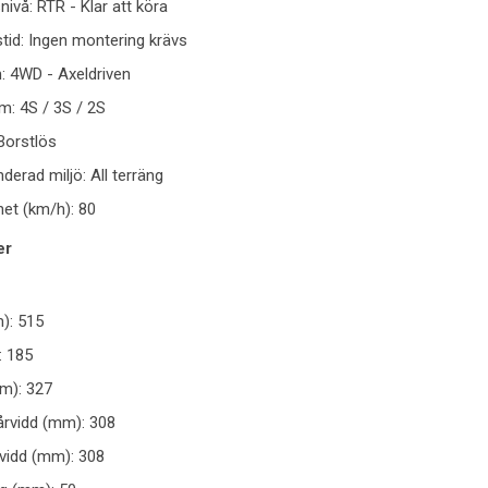
nivå: RTR - Klar att köra
tid: Ingen montering krävs
: 4WD - Axeldriven
m: 4S / 3S / 2S
Borstlös
rad miljö: All terräng
et (km/h): 80
er
): 515
: 185
m): 327
rvidd (mm): 308
vidd (mm): 308