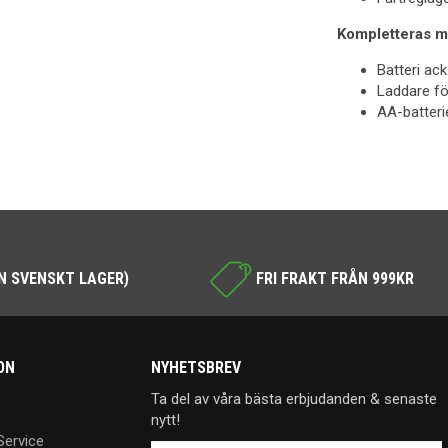
Kompletteras m
Batteri ack
Laddare för
AA-batteri
N SVENSKT LAGER)
FRI FRAKT FRÅN 999KR
ON
NYHETSBREV
Ta del av våra bästa erbjudanden & senaste
nytt!
Service