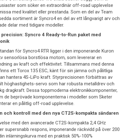
usiaster som söker en extraordinär off-road upplevelse
issa med kvalitet eller prestanda. Som en del av Team
sedda sortiment är Syncro4 en del av ett långvarigt arv och
ade delar med tidigare modeller.
h precision: Syncro 4 Ready-to-Run paket med
onik
tandan för Syncro4 RTR ligger i den imponerande Kuron
v sensorlösa borstlösa motorn, som levererar en
ndning av kraft och effektivitet. Tillsammans med denna
finns ett Torox 135 ESC, känt för sin jämna och pålitliga
n hantera 4S-LiPo kraft. Styrprecisionen förbättras av
alt höghastighets-servo som har robusta metalldrev och
kg dragkraft. Dessa toppmoderna elektronikkomponenter,
 de beprövade komponenterna i modeller som Sketer
terar en pålitlig off-road upplevelse.
on och kontroll med den nya CT2S-kompakta sändaren
evelse med den avancerade CT2S-kompakta 2,4 GHz
er supersnabb respons, imponerande räckvidd på över 200
in inlärningskurva med en praktisk 50%-100%