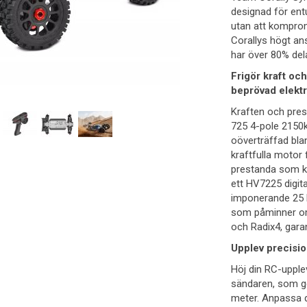
designad för ent
utan att komprom
Corallys högt an
har över 80% del
Frigör kraft oc
beprövad elektr
Kraften och pres
725 4-pole 2150k
oöverträffad bla
kraftfulla motor 
prestanda som ka
ett HV7225 digit
imponerande 25 
som påminner om
och Radix4, garan
Upplev precisi
Höj din RC-uppl
sändaren, som g
meter. Anpassa d