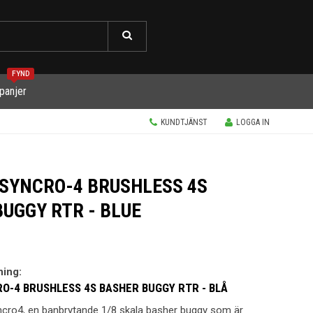
FYND
panjer
KUNDTJÄNST
LOGGA IN
 SYNCRO-4 BRUSHLESS 4S
UGGY RTR - BLUE
ning:
O-4 BRUSHLESS 4S BASHER BUGGY RTR - BLÅ
cro4, en banbrytande 1/8 skala basher buggy som är