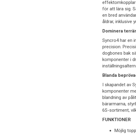
effektomkopplare
för att lära sig.
en bred användargr
åldrar, inklusive
Dominera terrän
Syncro4 har en i
precision. Precis
dogbones bak säk
komponenter i dr
inställningsalter
Blanda bepröva
I skapandet av S
komponenter med 
blandning av pål
bärarmarna, styr
6S-sortiment, vil
FUNKTIONER
Möjlig top