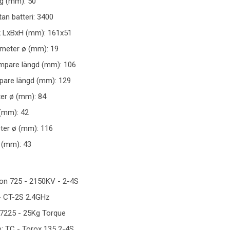
g (mm): 50
utan batteri: 3400
k LxBxH (mm): 161x51
meter ø (mm): 19
mpare längd (mm): 106
pare längd (mm): 129
er ø (mm): 84
(mm): 42
ter ø (mm): 116
 (mm): 43
on 725 - 2150KV - 2-4S
 - CT-2S 2.4GHz
-7225 - 25Kg Torque
e: TC - Torox 135 2-4S