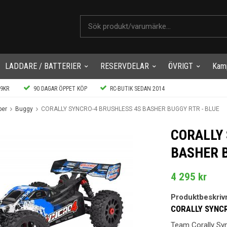
LADDARE / BATTERIER
RESERVDELAR
ÖVRIGT
Kam
99KR
90 DAGAR ÖPPET KÖP
RC-BUTIK SEDAN 2014
per
Buggy
CORALLY SYNCRO-4 BRUSHLESS 4S BASHER BUGGY RTR - BLUE
CORALLY
BASHER B
4 295 kr
Produktbeskriv
CORALLY SYNCR
Team Corally Syn