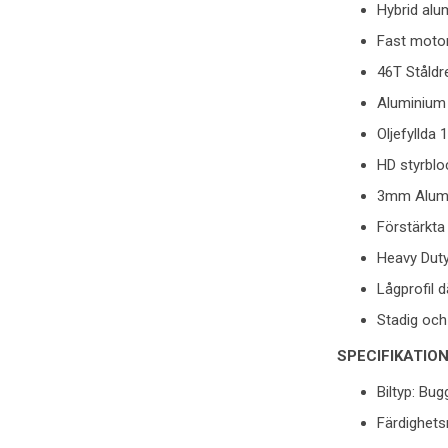
Hybrid al
Fast motor
46T Ståldr
Aluminium
Oljefylld
HD styrblo
3mm Alumin
Förstärkta
Heavy Duty
Lågprofil 
Stadig och
SPECIFIKATIO
Biltyp: Bug
Färdighets