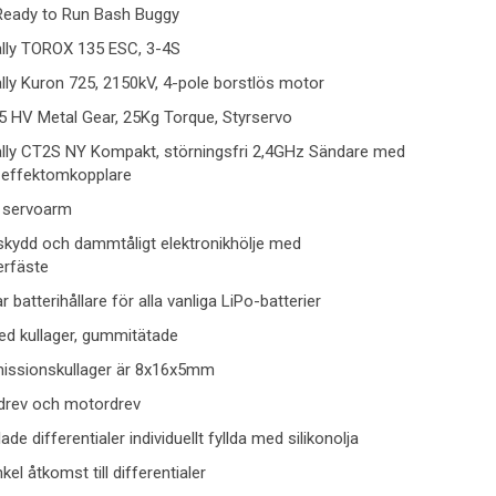
Ready to Run Bash Buggy
lly TOROX 135 ESC, 3-4S
ly Kuron 725, 2150kV, 4-pole borstlös motor
HV Metal Gear, 25Kg Torque, Styrservo
lly CT2S NY Kompakt, störningsfri 2,4GHz Sändare med
effektomkopplare
 servoarm
skydd och dammtåligt elektronikhölje med
erfäste
r batterihållare för alla vanliga LiPo-batterier
med kullager, gummitätade
missionskullager är 8x16x5mm
drev och motordrev
ade differentialer individuellt fyllda med silikonolja
el åtkomst till differentialer