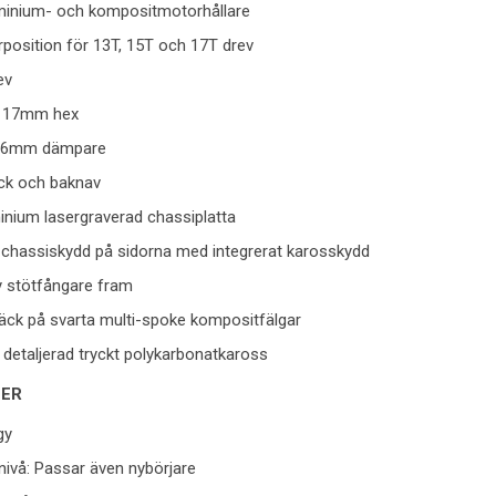
uminium- och kompositmotorhållare
position för 13T, 15T och 17T drev
ev
 17mm hex
a 16mm dämpare
ck och baknav
ium lasergraverad chassiplatta
 chassiskydd på sidorna med integrerat karosskydd
 stötfångare fram
däck på svarta multi-spoke kompositfälgar
 detaljerad tryckt polykarbonatkaross
NER
gy
nivå: Passar även nybörjare