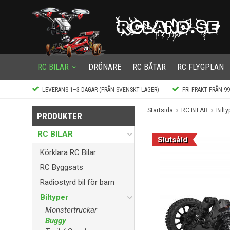
RC BILAR
DRÖNARE
RC BÅTAR
RC FLYGPLAN
LEVERANS 1–3 DAGAR (FRÅN SVENSKT LAGER)
FRI FRAKT FRÅN 9
Startsida
RC BILAR
Bilty
PRODUKTER
RC BILAR
Slutsåld
Körklara RC Bilar
RC Byggsats
Radiostyrd bil för barn
Biltyper
Monstertruckar
Buggy