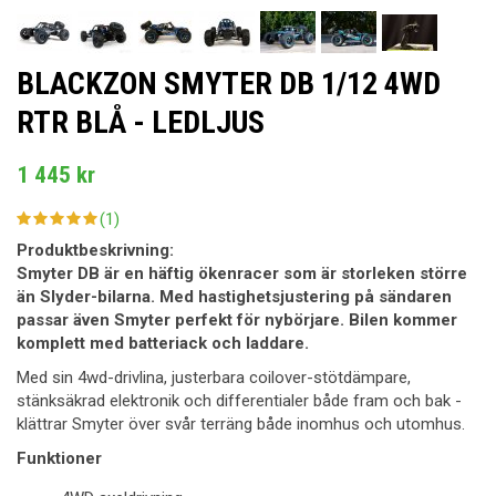
BLACKZON SMYTER DB 1/12 4WD
RTR BLÅ - LEDLJUS
1 445 kr
(1)
Produktbeskrivning:
Smyter DB är en häftig ökenracer som är storleken större
än Slyder-bilarna. Med hastighetsjustering på sändaren
passar även Smyter perfekt för nybörjare. Bilen kommer
komplett med batteriack och laddare.
Med sin 4wd-drivlina, justerbara coilover-stötdämpare,
stänksäkrad elektronik och differentialer både fram och bak -
klättrar Smyter över svår terräng både inomhus och utomhus.
Funktioner