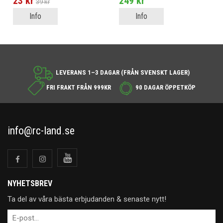
23 kr
249 kr
39 kr
Info
Info
LEVERANS 1–3 DAGAR (FRÅN SVENSKT LAGER)
FRI FRAKT FRÅN 999KR
90 DAGAR ÖPPETKÖP
info@rc-land.se
NYHETSBREV
Ta del av våra bästa erbjudanden & senaste nytt!