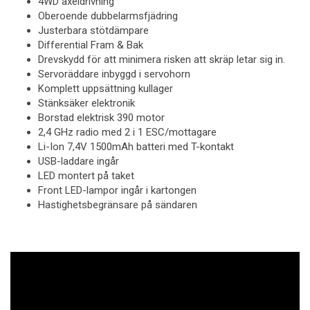
4WD axeldrivning
Oberoende dubbelarmsfjädring
Justerbara stötdämpare
Differential Fram & Bak
Drevskydd för att minimera risken att skräp letar sig in.
Servoräddare inbyggd i servohorn
Komplett uppsättning kullager
Stänksäker elektronik
Borstad elektrisk 390 motor
2,4 GHz radio med 2 i 1 ESC/mottagare
Li-Ion 7,4V 1500mAh batteri med T-kontakt
USB-laddare ingår
LED montert på taket
Front LED-lampor ingår i kartongen
Hastighetsbegränsare på sändaren