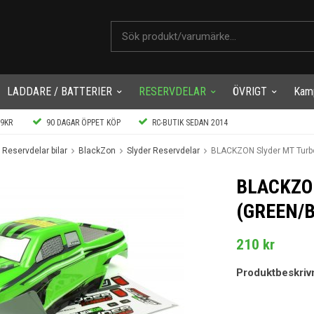
LADDARE / BATTERIER
RESERVDELAR
ÖVRIGT
Kam
99KR
90 DAGAR ÖPPET KÖP
RC-BUTIK SEDAN 2014
Reservdelar bilar
BlackZon
Slyder Reservdelar
BLACKZON Slyder MT Turbo
BLACKZO
(GREEN/
210 kr
Produktbeskriv