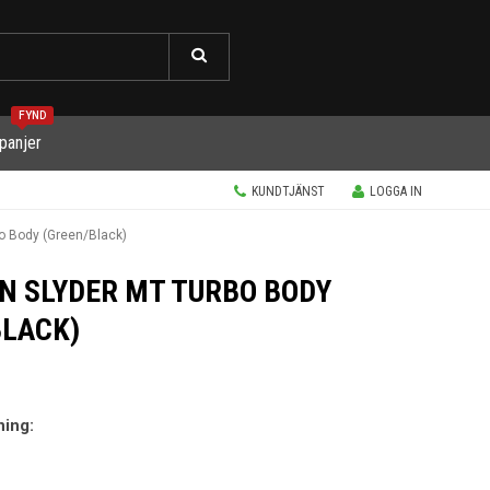
FYND
panjer
KUNDTJÄNST
LOGGA IN
 Body (Green/Black)
N SLYDER MT TURBO BODY
BLACK)
ning: