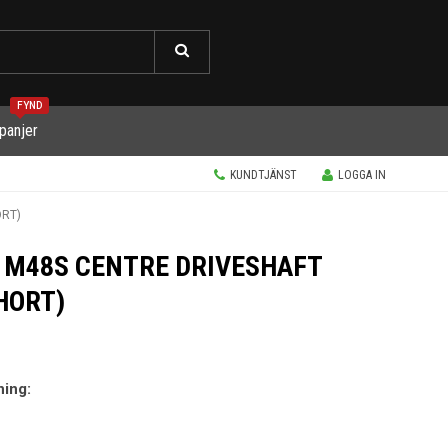
FYND
panjer
KUNDTJÄNST
LOGGA IN
ORT)
 M48S CENTRE DRIVESHAFT
HORT)
ning: