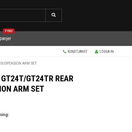
FYND
panjer
KUNDTJÄNST
LOGGA IN
 SUSPENSION ARM SET
 GT24T/GT24TR REAR
ION ARM SET
ning: