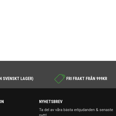
N SVENSKT LAGER)
FRI FRAKT FRÅN 999KR
ON
NYHETSBREV
Ta del av våra bästa erbjudanden & senaste
nytt!