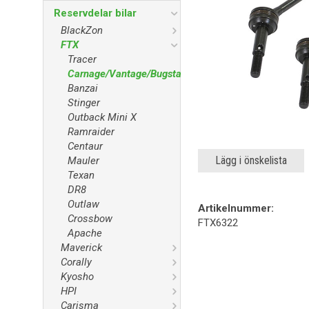
Reservdelar bilar
BlackZon
FTX
Tracer
Carnage/Vantage/Bugsta
Banzai
Stinger
Outback Mini X
Ramraider
Centaur
Lägg i önskelista
Mauler
Texan
DR8
Outlaw
Artikelnummer:
Crossbow
FTX6322
Apache
Maverick
Corally
Kyosho
HPI
Carisma