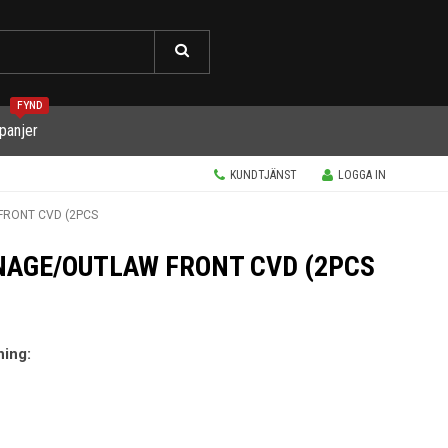
FYND
panjer
KUNDTJÄNST
LOGGA IN
FRONT CVD (2PCS
NAGE/OUTLAW FRONT CVD (2PCS
ning: