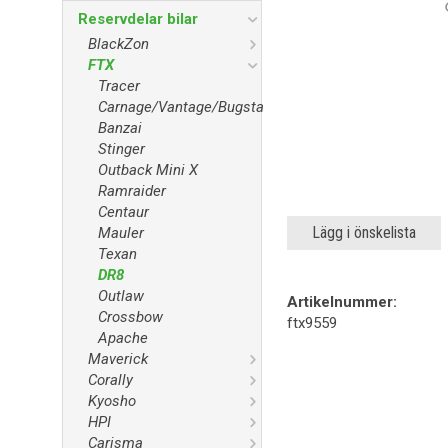
Reservdelar bilar
BlackZon
FTX
Tracer
Carnage/Vantage/Bugsta
Banzai
Stinger
Outback Mini X
Ramraider
Centaur
Lägg i önskelista
Mauler
Texan
DR8
Outlaw
Artikelnummer:
Crossbow
ftx9559
Apache
Maverick
Corally
Kyosho
HPI
Carisma