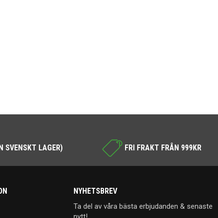
N SVENSKT LAGER)
FRI FRAKT FRÅN 999KR
ON
NYHETSBREV
Ta del av våra bästa erbjudanden & senaste
nytt!