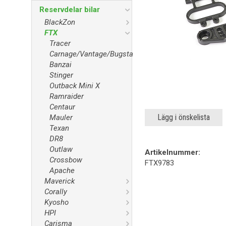
Reservdelar bilar
BlackZon
FTX
Tracer
Carnage/Vantage/Bugsta
Banzai
Stinger
Outback Mini X
Ramraider
Centaur
Lägg i önskelista
Mauler
Texan
DR8
Outlaw
Artikelnummer:
Crossbow
FTX9783
Apache
Maverick
Corally
Kyosho
HPI
Carisma