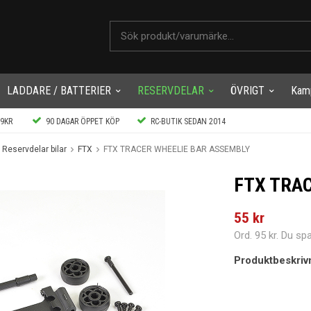
LADDARE / BATTERIER
RESERVDELAR
ÖVRIGT
Kam
99KR
90 DAGAR ÖPPET KÖP
RC-BUTIK SEDAN 2014
Reservdelar bilar
FTX
FTX TRACER WHEELIE BAR ASSEMBLY
FTX TRA
55 kr
Ord.
95 kr
. Du sp
Produktbeskriv