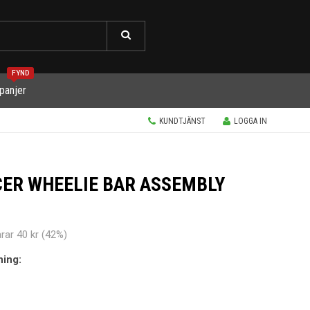
FYND
panjer
KUNDTJÄNST
LOGGA IN
CER WHEELIE BAR ASSEMBLY
arar
40 kr
(
42
%)
ning: