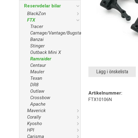
Reservdelar bilar
BlackZon
FTX
Tracer
Carnage/Vantage/Bugsta
Banzai
Stinger
Outback Mini X
Ramraider
Centaur
Lägg i önskelista
Mauler
Texan
DR8
Outlaw
Artikelnummer:
Crossbow
FTX10106N
Apache
Maverick
Corally
Kyosho
HPI
Carisma