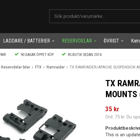
LADDARE / BATTERIER
RESERVDELAR
ÖVRIGT
Kam
99KR
90 DAGAR ÖPPET KÖP
RC-BUTIK SEDAN 2014
Reservdelar bilar
FTX
Ramraider
TX RAMRAIDER/APACHE SUSPENSION A
TX RAMR
MOUNTS (
35 kr
Ord.
75 kr
. Du sp
Produktbeskriv
This is an updat