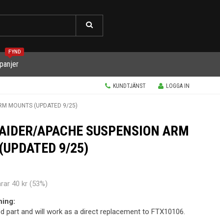
FYND
panjer
KUNDTJÄNST
LOGGA IN
RM MOUNTS (UPDATED 9/25)
AIDER/APACHE SUSPENSION ARM
UPDATED 9/25)
arar
40 kr
(
53
%)
ning:
ed part and will work as a direct replacement to FTX10106.