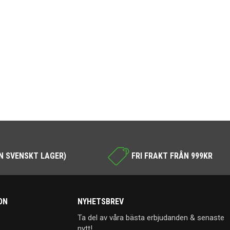
N SVENSKT LAGER)
FRI FRAKT FRÅN 999KR
ON
NYHETSBREV
Ta del av våra bästa erbjudanden & senaste
nytt!